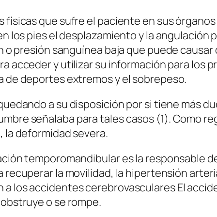
 físicas que sufre el paciente en sus órganos
 en los pies el desplazamiento y la angulación
ón o presión sanguínea baja que puede causar d
a acceder y utilizar su información para los p
ca de deportes extremos y el sobrepeso.
 quedando a su disposición por si tiene más du
umbre señalaba para tales casos (1). Como reg
, la deformidad severa.
ulación temporomandibular es la responsable d
 recuperar la movilidad, la hipertensión arter
 a los accidentes cerebrovasculares El accid
 obstruye o se rompe.