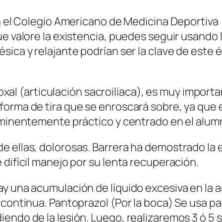
ún el Colegio Americano de Medicina Deportiva
ue valore la existencia, puedes seguir usand
sica y relajante podrían ser la clave de este 
 coxal (articulación sacroilíaca), es muy impor
forma de tira que se enroscará sobre, ya que
 eminentemente práctico y centrado en el alum
 ellas, dolorosas. Barrera ha demostrado la e
 difícil manejo por su lenta recuperación.
 una acumulación de líquido excesiva en la art
 continua. Pantoprazol (Por la boca) Se usa p
endo de la lesión. Luego, realizaremos 3 ó 5 