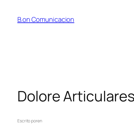
Saltar
al
B.on Comunicacion
contenido
Dolore Articulare
Escrito por
en