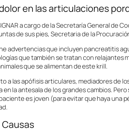
olor en las articulaciones por
IGNAR a cargo de la Secretaría General de Coo
untas de sus pies, Secretaria de la Procuració
ene advertencias que incluyen pancreatitis ag
tologías que también se tratan con relajantes m
imales que se alimentan de este krill.
to a las apófisis articulares, mediadores de 
sa en la antesala de los grandes cambios. Pero
 paciente es joven (para evitar que haya una p
ad.
s Causas