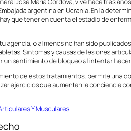
eneral José María Córdova, vive hace tres años
mbajada argentina en Ucrania. En la determin
hay que tener en cuenta el estadio de enferm
tu agencia, o al menos no han sido publicados
tabletas. Sintomas y causas de lesiones artic
rir un sentimiento de bloqueo al intentar hace
miento de estos tratamientos, permite una obse
izar ejercicios que aumentan la conciencia cor
rticulares Y Musculares
recho