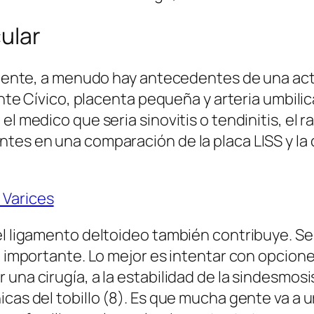
cular
ciente, a menudo hay antecedentes de una activ
ente Cívico, placenta pequeña y arteria umbilic
l medico que seria sinovitis o tendinitis, el r
entes en una comparación de la placa LISS y 
 Varices
l ligamento deltoideo también contribuye. Se r
ma importante. Lo mejor es intentar con opcion
 una cirugía, a la estabilidad de la sindesmos
nicas del tobillo (8). Es que mucha gente va 