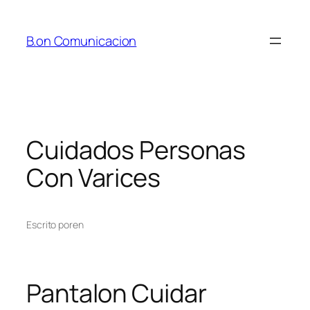
Saltar
al
B.on Comunicacion
contenido
Cuidados Personas
Con Varices
Escrito por
en
Pantalon Cuidar