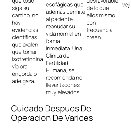
que todo
desfavorable
esofágicas que
veji
siga su
de lo que
además permite
camino, no
ellos mismo
al paciente
hay
con
reanudar su
evidencias
frecuencia
vida normal en
científicas
creen.
forma
que avalen
inmediata. Una
que tomar
Clinica de
isotretinoina
Fertilidad
vía oral
Humana, se
engorda o
recomienda no
adelgaza.
llevar tacones
muy elevados.
Cuidado Despues De
Operacion De Varices