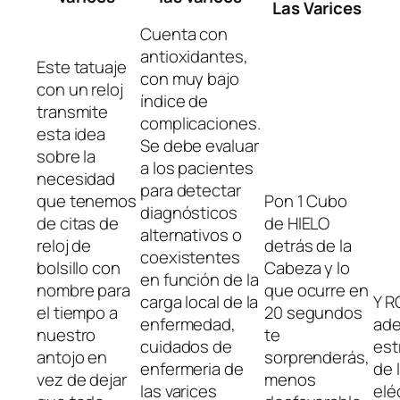
Las Varices
Cuenta con
antioxidantes,
Este tatuaje
con muy bajo
con un reloj
índice de
transmite
complicaciones.
esta idea
Se debe evaluar
sobre la
a los pacientes
necesidad
para detectar
que tenemos
Pon 1 Cubo
diagnósticos
de citas de
de HIELO
alternativos o
reloj de
detrás de la
coexistentes
bolsillo con
Cabeza y lo
en función de la
nombre para
que ocurre en
carga local de la
Y R
el tiempo a
20 segundos
enfermedad,
ade
nuestro
te
cuidados de
est
antojo en
sorprenderás,
enfermeria de
de 
vez de dejar
menos
las varices
elé