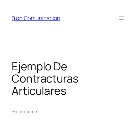
Saltar
al
B.on Comunicacion
contenido
Ejemplo De
Contracturas
Articulares
Escrito por
en