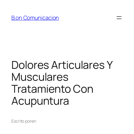
Saltar
al
B.on Comunicacion
contenido
Dolores Articulares Y
Musculares
Tratamiento Con
Acupuntura
Escrito por
en