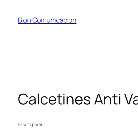
Saltar
al
B.on Comunicacion
contenido
Calcetines Anti V
Escrito por
en