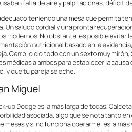
ban falta de aire y palpitaciones, déficit de
 adecuado teniendo una mesa que permita tene
cta. Un saludo cordial y una pronta recuperac
os modernos. No obstante, es posible evitar la 
mentación nutricional basado en la evidenci
eja. Cerro lo dio todo con un sexto muy mirón, 
s médicas a ambos para establecer la causa de 
 y que tu pareja se eche.
San Miguel
 pick-up Dodge es la más larga de todas. Calce
 morbilidad asociada, algo que se nota tanto 
e meses y si no funciona operarme, es la más v