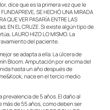
or, dice que es la primera vez que le
dación FUNDAPREVE, SE HECHÓ UNA MIRADA
RA QUE VER PASARÍA ENTRE LAS
d, EN EL CRUZE. Si existe algún tipo de
petúa, LAURO HIZO LO MISMO. La
gravamiento del paciente.
jor se adapta a ella. La úlcera de
amín Bloom. Amputación por encima del
tenida hasta un año después de
ome&Kook, nace en el tercio medio
a prevalencia de 5 años. El daño al
de más de 55 años, como deben ser