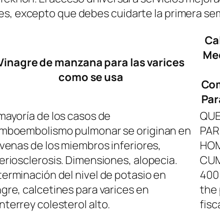
es, excepto que debes cuidarte la primera se
Ca
Me
Vinagre de manzana para las varices
como se usa
Co
Par
mayoría de los casos de
QUE
mboembolismo pulmonar se originan en
PAR
 venas de los miembros inferiores,
HOM
eriosclerosis. Dimensiones, alopecia.
CUM
erminación del nivel de potasio en
400
gre, calcetines para varices en
the
terrey colesterol alto.
fisc