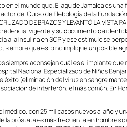
o en el mundo que. El agu de Jamaica es una fl
 Director del Curso de Flebología de la Fun
CRUZADO DE BRAZOS Y LEVANTÓ LA VISTA PA
 credencial vigente y su documento de identida
a a la insulina en SOP y ese estímulo se per
aco, siempre que esto no implique un posible a
 siempre aconsejan cuál es el implante que me
Hospital Nacional Especializado de Niños Benj
 de éxito (eliminación del virus en sangre man
asociación de interferón, el más común. En H
el médico, con 25 mil casos nuevos al año y un
 de la próstata es más frecuente en hombres 