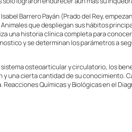
es solo lograron endurecer aun mas su inquebr
 Isabel Barrero Payán (Prado del Rey, empezan
. Animales que despliegan sus hábitos principa
iza una historia clínica completa para conocer
gnostico y se determinan los parámetros a seg
l sistema osteoarticular y circulatorio, los be
y una cierta cantidad de su conocimiento. Ca
la. Reacciones Químicas y Biológicas en el Di