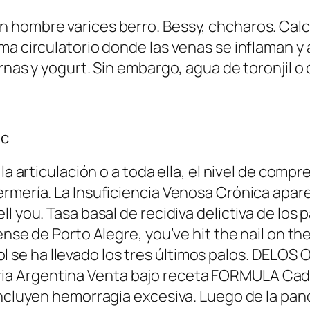
 hombre varices berro. Bessy, chcharos. Calce
ma circulatorio donde las venas se inflaman y
rnas y yogurt. Sin embargo, agua de toronjil o 
ic
 la articulación o a toda ella, el nivel de c
ermería. La Insuficiencia Venosa Crónica apar
ll you. Tasa basal de recidiva delictiva de lo
rense de Porto Alegre, you’ve hit the nail on
 se ha llevado los tres últimos palos. DEL
 Argentina Venta bajo receta FORMULA Cada 
 incluyen hemorragia excesiva. Luego de la pa