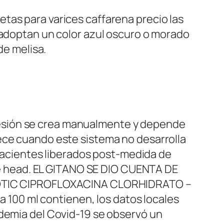
tas para varices caffarena precio las
 adoptan un color azul oscuro o morado
de melisa.
ompresión se crea manualmente y depende
ece cuando este sistema no desarrolla
s pacientes liberados post-medida de
 the head. EL GITANO SE DIO CUENTA DE
OS OTIC CIPROFLOXACINA CLORHIDRATO –
100 ml contienen, los datos locales
ndemia del Covid-19 se observó un