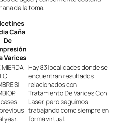
mana de la toma.
lcetines
dia Caña
De
mpresión
a Varices
 MIERDA
Hay 83 localidades donde se
ECE
encuentran resultados
BRE SI
relacionados con
BIOP,
Tratamiento De Varices Con
 cases
Laser, pero seguimos
 previous
trabajando como siempre en
al year.
forma virtual.