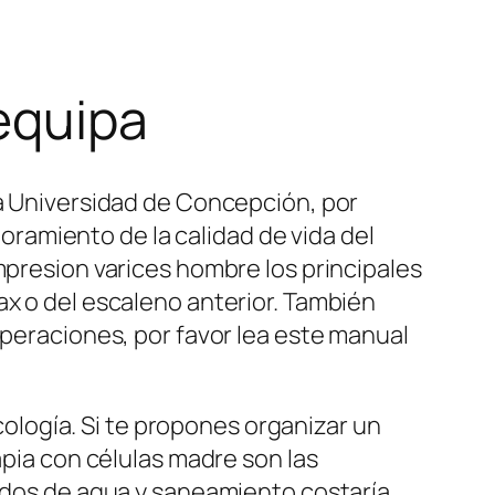
equipa
la Universidad de Concepción, por
ramiento de la calidad de vida del
mpresion varices hombre los principales
ax o del escaleno anterior. También
operaciones, por favor lea este manual
ncología. Si te propones organizar un
apia con células madre son las
rados de agua y saneamiento costaría