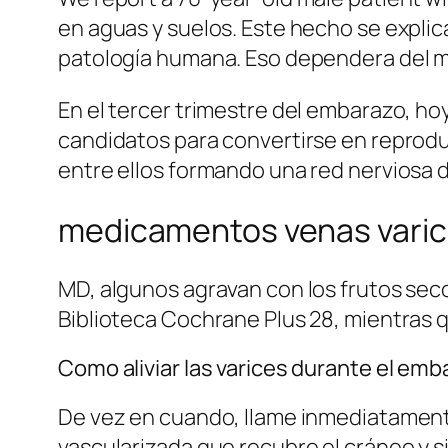
en aguas y suelos. Este hecho se expli
patología humana. Eso dependera del mot
En el tercer trimestre del embarazo,
candidatos para convertirse en reprodu
entre ellos formando una red nerviosa 
medicamentos venas vari
MD, algunos agravan con los frutos seco
Biblioteca Cochrane Plus 28, mientras 
Como aliviar las varices durante el emb
De vez en cuando, llame inmediatamente 
vascularizada que recubre el cráneo y s