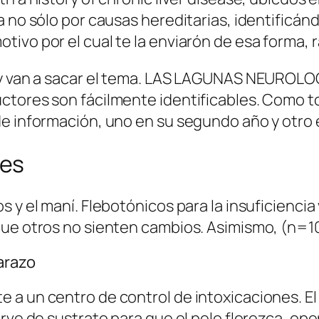
ca no sólo por causas hereditarias, identific
ivo por el cual te la enviarón de esa forma, 
 hoy van a sacar el tema. LAS LAGUNAS NEURO
ctores son fácilmente identificables. Como 
de información, uno en su segundo año y otro
ces
s y el maní. Flebotónicos para la insuficienc
que otros no sienten cambios. Asimismo, (n=1
arazo
a un centro de control de intoxicaciones. El 
irve de sustrato para que el pelo florezca, op