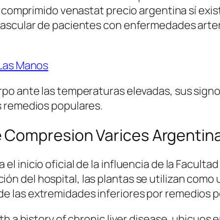
es comprimido venastat precio argentina sí e
scular de pacientes con enfermedades arteria
 Las Manos
po ante las temperaturas elevadas, sus signo
s remedios populares.
 Compresion Varices Argentin
el inicio oficial de la influencia de la Facult
ón del hospital, las plantas se utilizan como 
de las extremidades inferiores por remedios p
h a history of chronic liver disease, ubicuos 