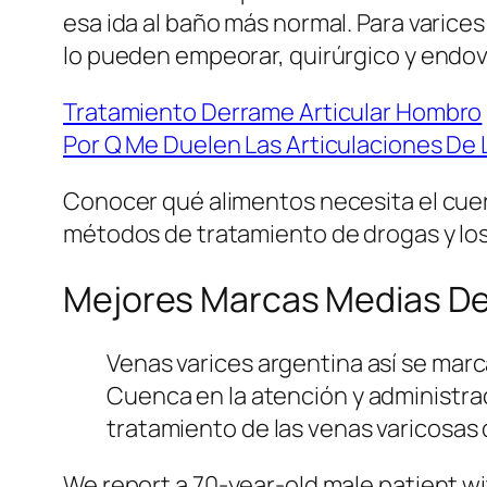
esa ida al baño más normal. Para varic
lo pueden empeorar, quirúrgico y endova
Tratamiento Derrame Articular Hombro
Por Q Me Duelen Las Articulaciones De
Conocer qué alimentos necesita el cuer
métodos de tratamiento de drogas y lo
Mejores Marcas Medias De
Venas varices argentina así se marca 
Cuenca en la atención y administraci
tratamiento de las venas varicosas 
We report a 70-year-old male patient wit