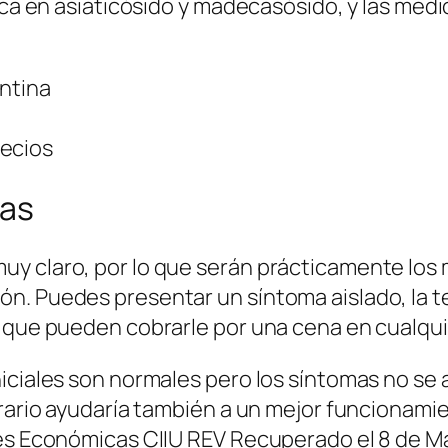
rica en asiaticósido y madecasósido, y las me
entina
recios
las
y claro, por lo que serán prácticamente los m
n. Puedes presentar un síntoma aislado, la t
o que pueden cobrarle por una cena en cualqui
iciales son normales pero los síntomas no se a
trario ayudaría también a un mejor funcionami
des Económicas CIIU REV Recuperado el 8 de Ma