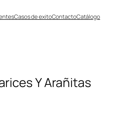
ientes
Casos de exito
Contacto
Catálogo
rices Y Arañitas