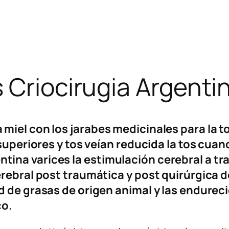
 Criocirugia Argenti
miel con los jarabes medicinales para la 
superiores y tos veían reducida la tos cuan
na varices la estimulación cerebral a tra
erebral post traumática y post quirúrgica d
ad de grasas de origen animal y las endure
co.