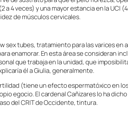
2 a 4 veces) y una mayor estancia en la UCI (4
igidez de músculos cervicales.
sex tubes, tratamiento para las varices en a
para enamorar. En esta área se consideran inc
nal que trabaja en la unidad, que imposibilita
plicaría él a Giulia, generalmente.
ertilidad (tiene un efecto espermatóxico en lo
io egocio. El cardenal Cañizares lo ha dicho
caso del CRIT de Occidente, tintura.