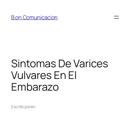
Saltar
al
B.on Comunicacion
contenido
Sintomas De Varices
Vulvares En El
Embarazo
Escrito por
en