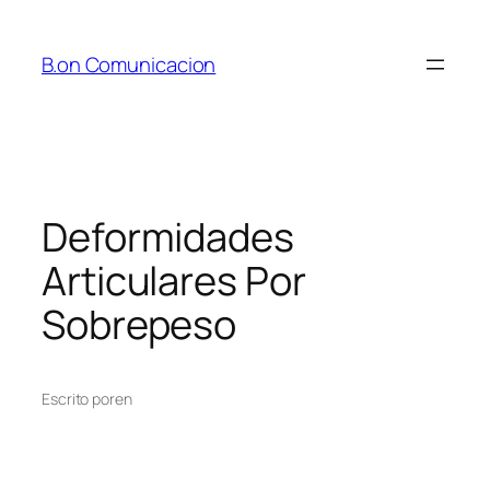
Saltar
al
B.on Comunicacion
contenido
Deformidades
Articulares Por
Sobrepeso
Escrito por
en