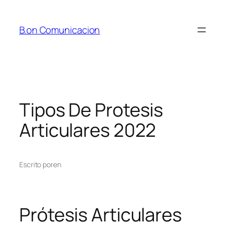
Saltar
al
B.on Comunicacion
contenido
Tipos De Protesis
Articulares 2022
Escrito por
en
Prótesis Articulares