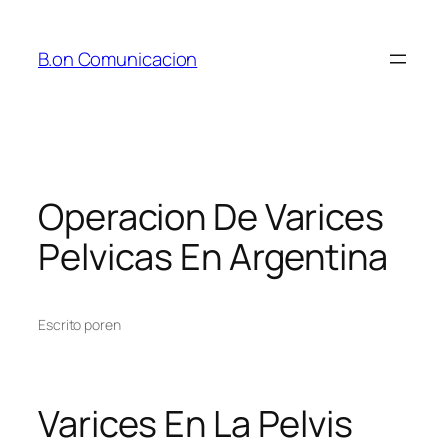
Saltar
al
B.on Comunicacion
contenido
Operacion De Varices
Pelvicas En Argentina
Escrito por
en
Varices En La Pelvis