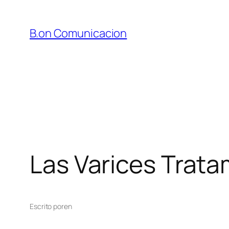
Saltar
al
B.on Comunicacion
contenido
Las Varices Trata
Escrito por
en