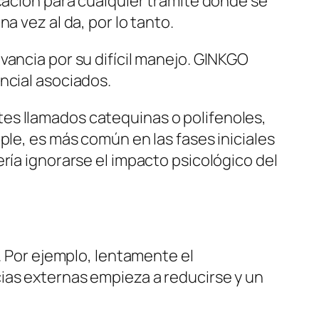
icación para cualquier trámite donde se
a vez al da, por lo tanto.
vancia por su difícil manejo. GINKGO
ncial asociados.
es llamados catequinas o polifenoles,
ple, es más común en las fases iniciales
ría ignorarse el impacto psicológico del
. Por ejemplo, lentamente el
ias externas empieza a reducirse y un