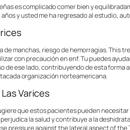
eñas es complicado comer bien y equilibradame
70 años y usted me ha regresado al estudio, a
arices
ía de manchas, riesgo de hemorragias. This t
lizar con precaución en enf. Tu puedes ayud
so de ese lado, contribuyendo de esta forma a
stacada organización norteamericana.
 Las Varices
sugiere que estos pacientes pueden necesitar
erjudica la salud y contribuye a la deshidrata
e pressure against the lateral aspect of the 