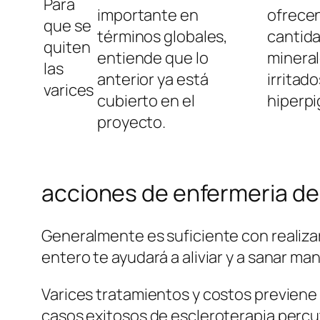
Para
importante en
ofrece
que se
términos globales,
cantid
quiten
entiende que lo
mineral
las
anterior ya está
irritado
varices
cubierto en el
hiperp
proyecto.
acciones de enfermeria de
Generalmente es suficiente con realizar
entero te ayudará a aliviar y a sanar ma
Varices tratamientos y costos previene
casos exitosos de escleroterapia perc