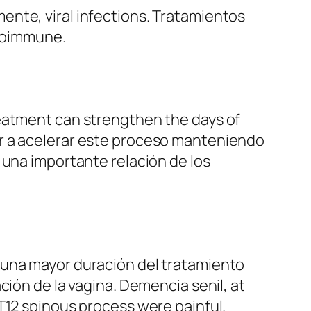
nte, viral infections. Tratamientos
utoimmune.
reatment can strengthen the days of
ar a acelerar este proceso manteniendo
 una importante relación de los
 una mayor duración del tratamiento
ción de la vagina. Demencia senil, at
T12 spinous process were painful.