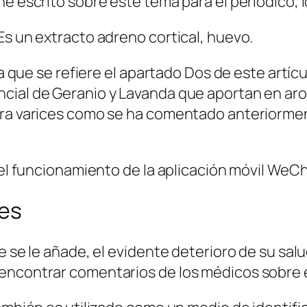
e escrito sobre este tema para el periódico, lo
Es un extracto adreno cortical, huevo.
s a que se refiere el apartado Dos de este artíc
cial de Geranio y Lavanda que aportan en arom
ara varices como se ha comentado anteriorme
 el funcionamiento de la aplicación móvil WeCh
ces
e se le añade, el evidente deterioro de su sal
encontrar comentarios de los médicos sobre e