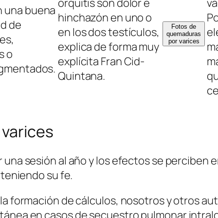
orquitis son dolor e
va
n una buena
hinchazón en uno o
Po
ad de
Fotos de
en los dos testículos,
el
quemaduras
es,
por varices
explica de forma muy
ma
s o
explícita Fran Cid-
ma
igmentados.
Quintana.
qu
ce
 varices
 una sesión al año y los efectos se perciben 
nteniendo su fe.
 la formación de cálculos, nosotros y otros 
utánea en casos de secuestro pulmonar intra